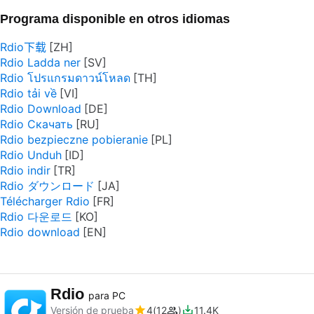
Programa disponible en otros idiomas
Rdio下载
Rdio Ladda ner
Rdio โปรแกรมดาวน์โหลด
Rdio tải về
Rdio Download
Rdio Скачать
Rdio bezpieczne pobieranie
Rdio Unduh
Rdio indir
Rdio ダウンロード
Télécharger Rdio
Rdio 다운로드
Rdio download
Rdio
para PC
Versión de prueba
4
12
11.4K