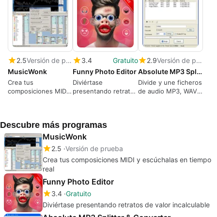
2.5
Versión de prueba
3.4
Gratuito
2.9
Versión de prueba
MusicWonk
Funny Photo Editor
Absolute MP3 Splitter & Converter
Crea tus
Diviértase
Divide y une ficheros
composiciones MIDI
presentando retratos
de audio MP3, WAV,
y escúchalas en
de valor incalculable
WMA y OGG
tiempo real
Descubre más programas
MusicWonk
2.5
Versión de prueba
Crea tus composiciones MIDI y escúchalas en tiempo
real
Funny Photo Editor
3.4
Gratuito
Diviértase presentando retratos de valor incalculable