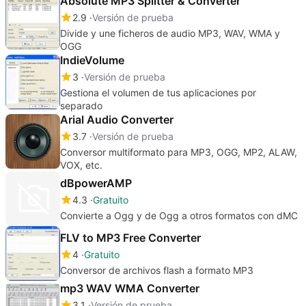
Absolute MP3 Splitter & Converter
2.9
Versión de prueba
Divide y une ficheros de audio MP3, WAV, WMA y
OGG
IndieVolume
3
Versión de prueba
Gestiona el volumen de tus aplicaciones por
separado
Arial Audio Converter
3.7
Versión de prueba
Conversor multiformato para MP3, OGG, MP2, ALAW,
VOX, etc.
dBpowerAMP
4.3
Gratuito
Convierte a Ogg y de Ogg a otros formatos con dMC
FLV to MP3 Free Converter
4
Gratuito
Conversor de archivos flash a formato MP3
mp3 WAV WMA Converter
3.1
Versión de prueba